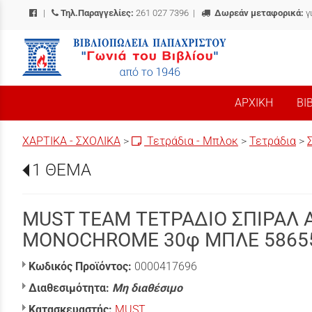
|
Τηλ.Παραγγελίες:
261 027 7396
|
Δωρεάν μεταφορικά:
γ
/
ΑΡΧΙΚΗ
ΒΙ
ΧΑΡΤΙΚΑ - ΣΧΟΛΙΚΑ
>
Τετράδια - Μπλοκ
>
Τετράδια
>
1 ΘΕΜΑ
MUST TEAM ΤΕΤΡΑΔΙΟ ΣΠΙΡΑΛ A
MONOCHROME 30φ ΜΠΛΕ 5865
Κωδικός Προϊόντος:
0000417696
Διαθεσιμότητα:
Μη διαθέσιμο
Κατασκευαστής:
MUST