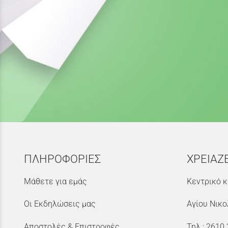
ΠΛΗΡΟΦΟΡΙΕΣ
ΧΡΕΙΑΖ
Μάθετε για εμάς
Κεντρικό κ
Οι Εκδηλώσεις μας
Αγίου Νικο
Αποστολές & Επιστροφές
Τηλ.:
2610 