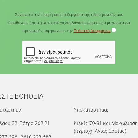
Συναινώ στην τήρηση και επεξεργασία της ηλεκτρονικής μου
διεύθυνσης (email) με σκοπό να λαμβάνω διαφημιστικά μηνύματα για
προσφορές σύμφωνα με την
Πολιτική Απορρήτου
ΕΣΤΕ ΒΟΗΘΕΙΑ;
ατάστημα:
Υποκατάστημα:
λάου 32, Πάτρα 262 21
Κιλκίς 79-81 και Μανωλιάση
(περιοχή Αγίας Σοφίας)
277-396
,
2610 223-688