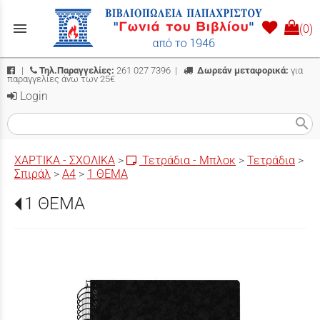
menu
(0)
|
Τηλ.Παραγγελίες:
261 027 7396
|
Δωρεάν μεταφορικά:
για
παραγγελίες άνω των 25€
Login
search
ΧΑΡΤΙΚΑ - ΣΧΟΛΙΚΑ
>
Τετράδια - Μπλοκ
>
Τετράδια
>
Σπιράλ
>
Α4
>
1 ΘΕΜΑ
1 ΘΕΜΑ