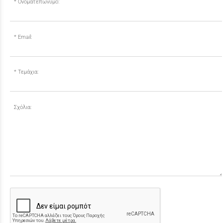
Ονοματεπώνυμο:
Email:
Τεμάχια:
Σχόλια: