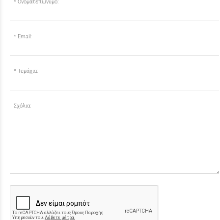
Ονοματεπώνυμο:
Email:
Τεμάχια:
Σχόλια: