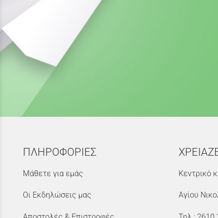
ΠΛΗΡΟΦΟΡΙΕΣ
ΧΡΕΙΑΖ
Μάθετε για εμάς
Κεντρικό κ
Οι Εκδηλώσεις μας
Αγίου Νικο
Αποστολές & Επιστροφές
Τηλ.:
2610 