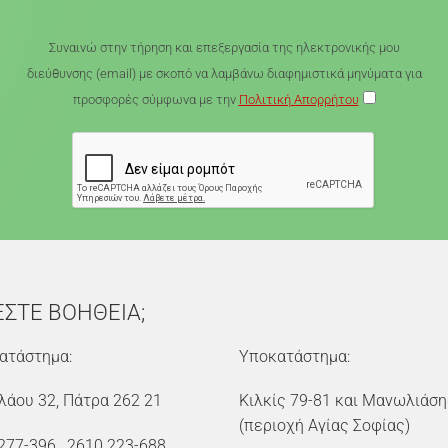
Συναινώ στην τήρηση και επεξεργασία της ηλεκτρονικής μου
διεύθυνσης (email) με σκοπό να λαμβάνω διαφημιστικά μηνύματα για
προσφορές σύμφωνα με την
Πολιτική Απορρήτου
ΕΣΤΕ ΒΟΗΘΕΙΑ;
ατάστημα:
Υποκατάστημα:
λάου 32, Πάτρα 262 21
Κιλκίς 79-81 και Μανωλιάση
(περιοχή Αγίας Σοφίας)
277-396
,
2610 223-688