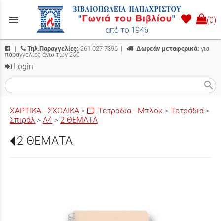
menu
(0)
|
Τηλ.Παραγγελίες:
261 027 7396
|
Δωρεάν μεταφορικά:
για
παραγγελίες άνω των 25€
Login
search
ΧΑΡΤΙΚΑ - ΣΧΟΛΙΚΑ
>
Τετράδια - Μπλοκ
>
Τετράδια
>
Σπιράλ
>
Α4
>
2 ΘΕΜΑΤΑ
2 ΘΕΜΑΤΑ