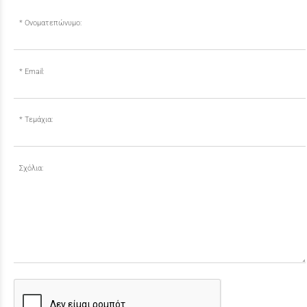
Ονοματεπώνυμο:
Email:
Τεμάχια:
Σχόλια: