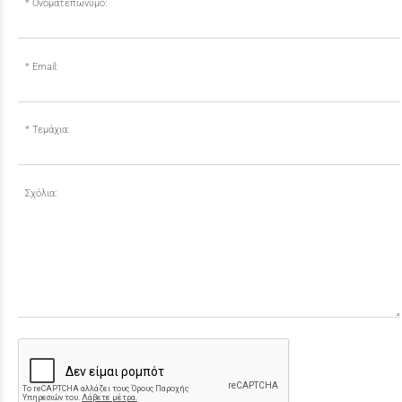
Ονοματεπώνυμο:
Email:
Τεμάχια:
Σχόλια: