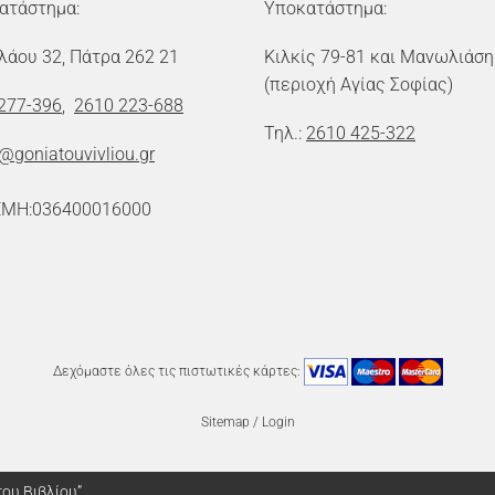
ατάστημα:
Υποκατάστημα:
λάου 32, Πάτρα 262 21
Κιλκίς 79-81 και Μανωλιάση
(περιοχή Αγίας Σοφίας)
277-396
,
2610 223-688
Τηλ.:
2610 425-322
o@goniatouvivliou.gr
ΕΜΗ:036400016000
Δεχόμαστε όλες τις πιστωτικές κάρτες:
Sitemap
/
Login
ου Βιβλίου”