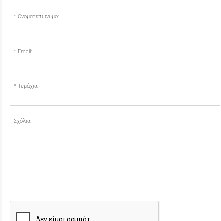
Ονοματεπώνυμο:
Email:
Τεμάχια:
Σχόλια: