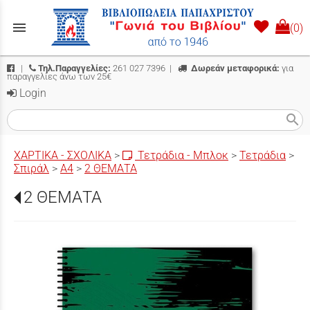
menu
(0)
|
Τηλ.Παραγγελίες:
261 027 7396
|
Δωρεάν μεταφορικά:
για
παραγγελίες άνω των 25€
Login
search
ΧΑΡΤΙΚΑ - ΣΧΟΛΙΚΑ
>
Τετράδια - Μπλοκ
>
Τετράδια
>
Σπιράλ
>
Α4
>
2 ΘΕΜΑΤΑ
2 ΘΕΜΑΤΑ