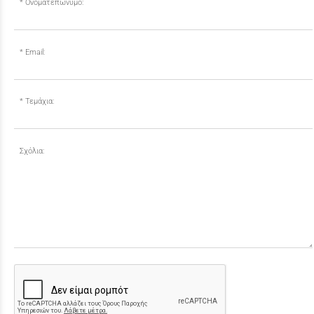
Ονοματεπώνυμο:
Email:
Τεμάχια:
Σχόλια: