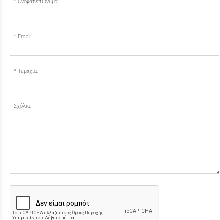
Ονοματεπώνυμο:
Email:
Τεμάχια:
Σχόλια: