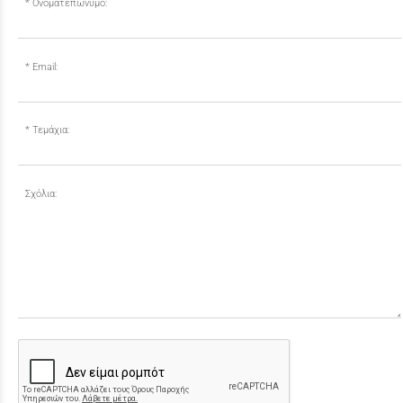
Ονοματεπώνυμο:
Email:
Τεμάχια:
Σχόλια: