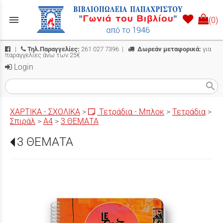
menu
(0)
|
Τηλ.Παραγγελίες:
261 027 7396
|
Δωρεάν μεταφορικά:
για
παραγγελίες άνω των 25€
Login
search
ΧΑΡΤΙΚΑ - ΣΧΟΛΙΚΑ
>
Τετράδια - Μπλοκ
>
Τετράδια
>
Σπιράλ
>
Α4
>
3 ΘΕΜΑΤΑ
3 ΘΕΜΑΤΑ