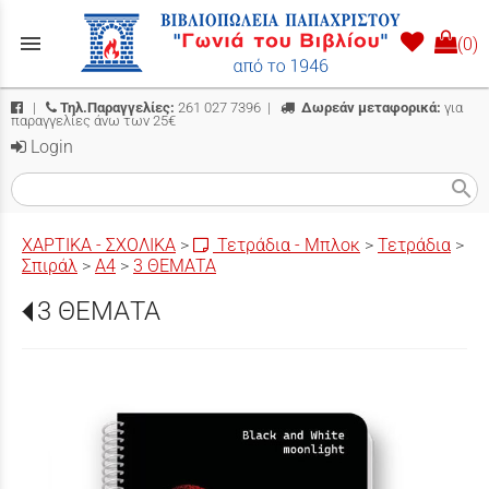
menu
(0)
|
Τηλ.Παραγγελίες:
261 027 7396
|
Δωρεάν μεταφορικά:
για
παραγγελίες άνω των 25€
Login
search
ΧΑΡΤΙΚΑ - ΣΧΟΛΙΚΑ
>
Τετράδια - Μπλοκ
>
Τετράδια
>
Σπιράλ
>
Α4
>
3 ΘΕΜΑΤΑ
3 ΘΕΜΑΤΑ