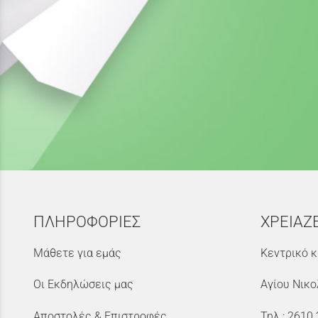
ΠΛΗΡΟΦΟΡΙΕΣ
ΧΡΕΙΑΖ
Μάθετε για εμάς
Κεντρικό κ
Οι Εκδηλώσεις μας
Αγίου Νικο
Αποστολές & Επιστροφές
Τηλ.:
2610 