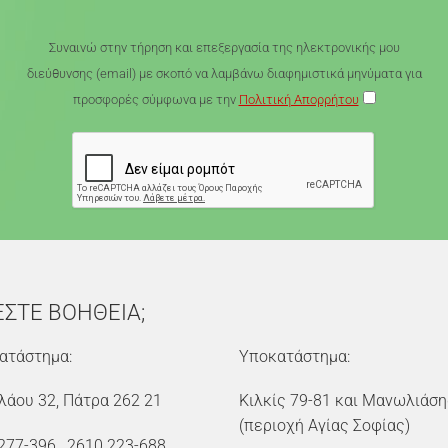
Συναινώ στην τήρηση και επεξεργασία της ηλεκτρονικής μου
διεύθυνσης (email) με σκοπό να λαμβάνω διαφημιστικά μηνύματα για
προσφορές σύμφωνα με την
Πολιτική Απορρήτου
ΕΣΤΕ ΒΟΗΘΕΙΑ;
ατάστημα:
Υποκατάστημα:
λάου 32, Πάτρα 262 21
Κιλκίς 79-81 και Μανωλιάση
(περιοχή Αγίας Σοφίας)
277-396
,
2610 223-688