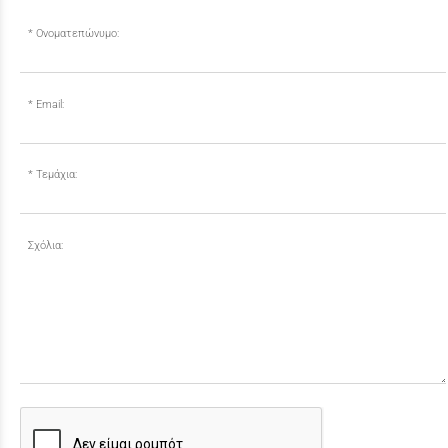
Ονοματεπώνυμο:
Email:
Τεμάχια:
Σχόλια: