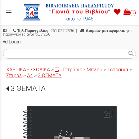
menu
(0)
|
Τηλ.Παραγγελίες:
261 027 7396
|
Δωρεάν μεταφορικά:
για
παραγγελίες άνω των 25€
Login
search
ΧΑΡΤΙΚΑ - ΣΧΟΛΙΚΑ
>
Τετράδια - Μπλοκ
>
Τετράδια
>
Σπιράλ
>
Α4
>
3 ΘΕΜΑΤΑ
3 ΘΕΜΑΤΑ