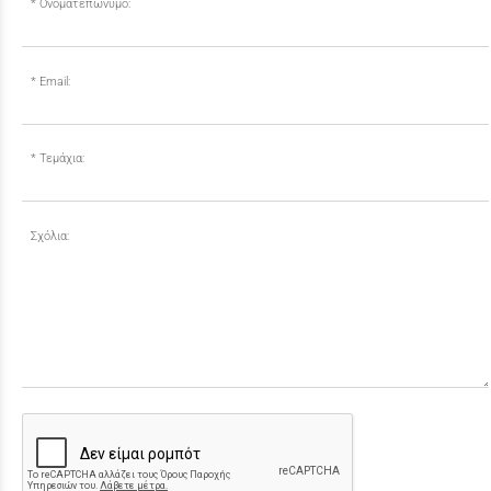
Ονοματεπώνυμο:
Email:
Τεμάχια:
Σχόλια: