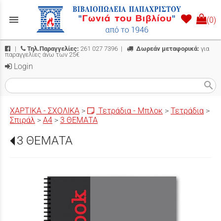
menu
(0)
|
Τηλ.Παραγγελίες:
261 027 7396
|
Δωρεάν μεταφορικά:
για
παραγγελίες άνω των 25€
Login
search
ΧΑΡΤΙΚΑ - ΣΧΟΛΙΚΑ
>
Τετράδια - Μπλοκ
>
Τετράδια
>
Σπιράλ
>
Α4
>
3 ΘΕΜΑΤΑ
3 ΘΕΜΑΤΑ