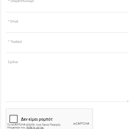
Ονοματεπώνυμο:
Email:
Τεμάχια:
Σχόλια: