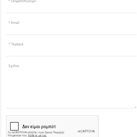
Ονοματεπώνυμο:
Email:
Τεμάχια:
Σχόλια: