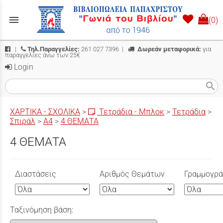
menu
(0)
|
Τηλ.Παραγγελίες:
261 027 7396
|
Δωρεάν μεταφορικά:
για
παραγγελίες άνω των 25€
Login
search
ΧΑΡΤΙΚΑ - ΣΧΟΛΙΚΑ
>
Τετράδια - Μπλοκ
>
Τετράδια
>
Σπιράλ
>
Α4
>
4 ΘΕΜΑΤΑ
4 ΘΕΜΑΤΑ
Διαστάσεις
Αριθμός Θεμάτων
Γραμμογρ
Ταξινόμηση βάση: