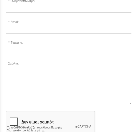
Ονοματεπώνυμο:
Email:
Τεμάχια:
Σχόλια: