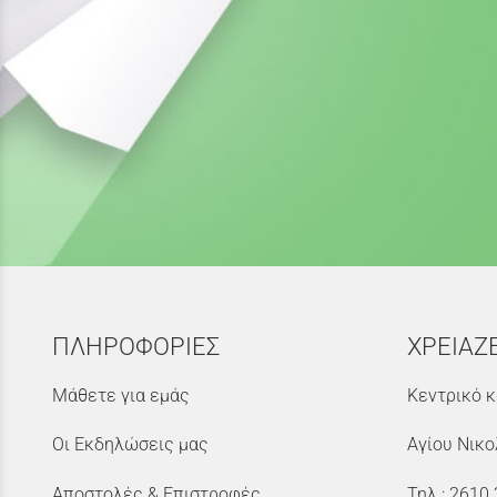
ΠΛΗΡΟΦΟΡΙΕΣ
ΧΡΕΙΑΖ
Μάθετε για εμάς
Κεντρικό κ
Οι Εκδηλώσεις μας
Αγίου Νικο
Αποστολές & Επιστροφές
Τηλ.:
2610 