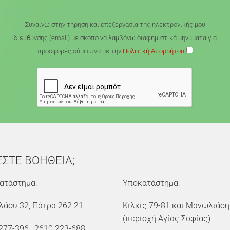
Συναινώ στην τήρηση και επεξεργασία της ηλεκτρονικής μου
διεύθυνσης (email) με σκοπό να λαμβάνω διαφημιστικά μηνύματα για
προσφορές σύμφωνα με την
Πολιτική Απορρήτου
ΕΣΤΕ ΒΟΗΘΕΙΑ;
ατάστημα:
Υποκατάστημα:
λάου 32, Πάτρα 262 21
Κιλκίς 79-81 και Μανωλιάση
(περιοχή Αγίας Σοφίας)
277-396
,
2610 223-688