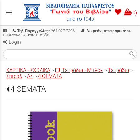
menu
(0)
|
Τηλ.Παραγγελίες:
261 027 7396
|
Δωρεάν μεταφορικά:
για
παραγγελίες άνω των 25€
Login
search
ΧΑΡΤΙΚΑ - ΣΧΟΛΙΚΑ
>
Τετράδια - Μπλοκ
>
Τετράδια
>
Σπιράλ
>
Α4
>
4 ΘΕΜΑΤΑ
4 ΘΕΜΑΤΑ