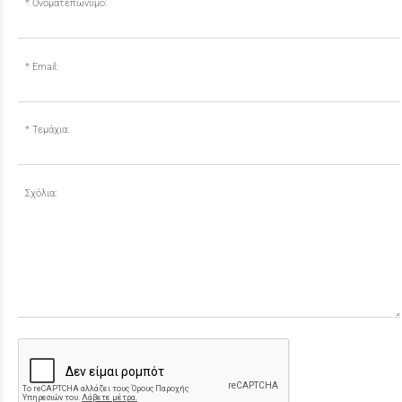
Ονοματεπώνυμο:
Email:
Τεμάχια:
Σχόλια: