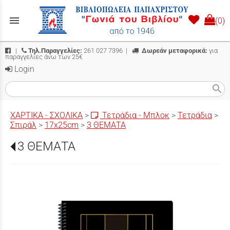
menu
(0)
|
Τηλ.Παραγγελίες:
261 027 7396
|
Δωρεάν μεταφορικά:
για
παραγγελίες άνω των 25€
Login
search
ΧΑΡΤΙΚΑ - ΣΧΟΛΙΚΑ
>
Τετράδια - Μπλοκ
>
Τετράδια
>
Σπιράλ
>
17x25cm
>
3 ΘΕΜΑΤΑ
3 ΘΕΜΑΤΑ