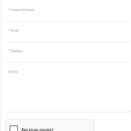
Ονοματεπώνυμο:
Email:
Τεμάχια:
Σχόλια: