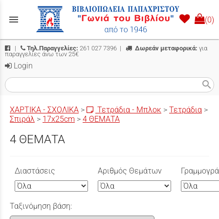
menu
(0)
|
Τηλ.Παραγγελίες:
261 027 7396
|
Δωρεάν μεταφορικά:
για
παραγγελίες άνω των 25€
Login
search
ΧΑΡΤΙΚΑ - ΣΧΟΛΙΚΑ
>
Τετράδια - Μπλοκ
>
Τετράδια
>
Σπιράλ
>
17x25cm
>
4 ΘΕΜΑΤΑ
4 ΘΕΜΑΤΑ
Διαστάσεις
Αριθμός Θεμάτων
Γραμμογρ
Ταξινόμηση βάση: