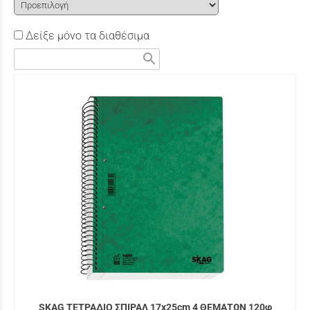
Δείξε μόνο τα διαθέσιμα
search
SKAG ΤΕΤΡΑΔΙΟ ΣΠΙΡΑΛ 17x25cm 4 ΘΕΜΑΤΩΝ 120φ