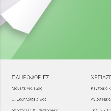
ΠΛΗΡΟΦΟΡΙΕΣ
ΧΡΕΙΑΖ
Μάθετε για εμάς
Κεντρικό κ
Οι Εκδηλώσεις μας
Αγίου Νικο
Αποστολές & Επιστροφές
Τηλ.:
2610 