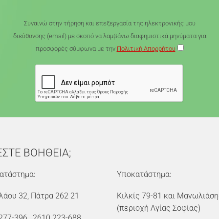
Συναινώ στην τήρηση και επεξεργασία της ηλεκτρονικής μου
διεύθυνσης (email) με σκοπό να λαμβάνω διαφημιστικά μηνύματα για
προσφορές σύμφωνα με την
Πολιτική Απορρήτου
ΕΣΤΕ ΒΟΗΘΕΙΑ;
ατάστημα:
Υποκατάστημα:
λάου 32, Πάτρα 262 21
Κιλκίς 79-81 και Μανωλιάση
(περιοχή Αγίας Σοφίας)
277-396
,
2610 223-688