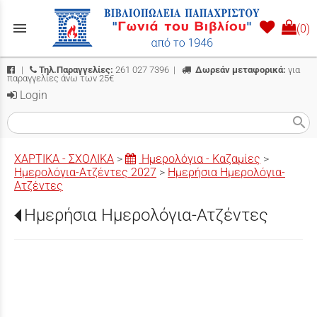
menu
(0)
|
Τηλ.Παραγγελίες:
261 027 7396
|
Δωρεάν μεταφορικά:
για
παραγγελίες άνω των 25€
Login
search
ΧΑΡΤΙΚΑ - ΣΧΟΛΙΚΑ
>
Ημερολόγια - Καζαμίες
>
Ημερολόγια-Ατζέντες 2027
>
Ημερήσια Ημερολόγια-
Ατζέντες
Ημερήσια Ημερολόγια-Ατζέντες