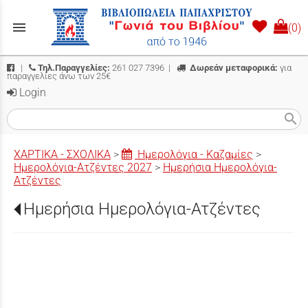
menu
(0)
|
Τηλ.Παραγγελίες:
261 027 7396
|
Δωρεάν μεταφορικά:
για
παραγγελίες άνω των 25€
Login
search
ΧΑΡΤΙΚΑ - ΣΧΟΛΙΚΑ
>
Ημερολόγια - Καζαμίες
>
Ημερολόγια-Ατζέντες 2027
>
Ημερήσια Ημερολόγια-
Ατζέντες
Ημερήσια Ημερολόγια-Ατζέντες