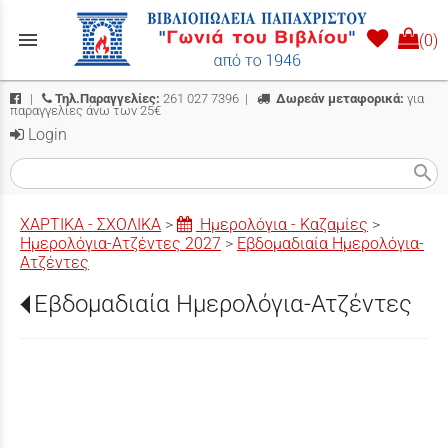
menu
(0)
|
Τηλ.Παραγγελίες:
261 027 7396
|
Δωρεάν μεταφορικά:
για
παραγγελίες άνω των 25€
Login
search
ΧΑΡΤΙΚΑ - ΣΧΟΛΙΚΑ
>
Ημερολόγια - Καζαμίες
>
Ημερολόγια-Ατζέντες 2027
>
Εβδομαδιαία Ημερολόγια-
Ατζέντες
Εβδομαδιαία Ημερολόγια-Ατζέντες