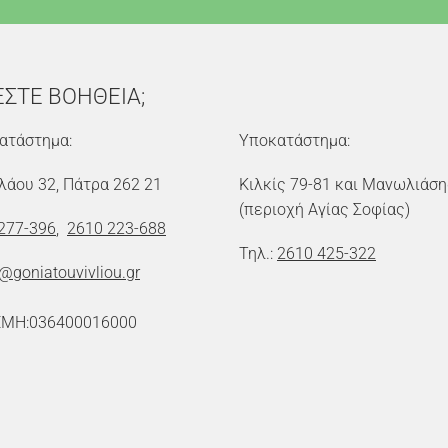
ΕΣΤΕ ΒΟΗΘΕΙΑ;
ατάστημα:
Υποκατάστημα:
λάου 32, Πάτρα 262 21
Κιλκίς 79-81 και Μανωλιάση
(περιοχή Αγίας Σοφίας)
277-396
,
2610 223-688
Τηλ.:
2610 425-322
o@goniatouvivliou.gr
ΕΜΗ:036400016000