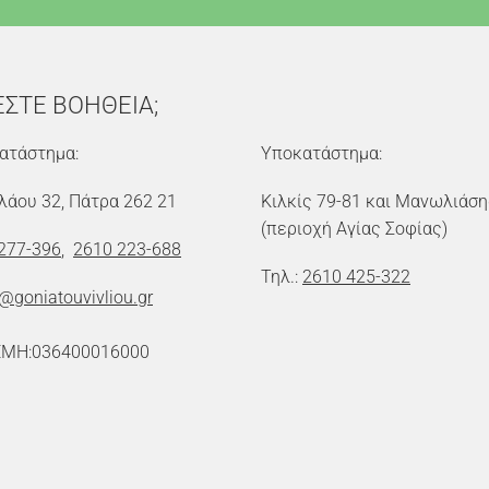
ΕΣΤΕ ΒΟΗΘΕΙΑ;
ατάστημα:
Υποκατάστημα:
λάου 32, Πάτρα 262 21
Κιλκίς 79-81 και Μανωλιάση
(περιοχή Αγίας Σοφίας)
277-396
,
2610 223-688
Τηλ.:
2610 425-322
o@goniatouvivliou.gr
ΕΜΗ:036400016000