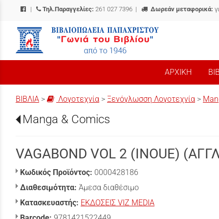
|
Τηλ.Παραγγελίες:
261 027 7396
|
Δωρεάν μεταφορικά:
γ
/
ΑΡΧΙΚΗ
ΒΙ
ΒΙΒΛΙΑ
>
Λογοτεχνία
>
Ξενόγλωσση Λογοτεχνία
>
Man
Manga & Comics
VAGABOND VOL 2 (INOUE) (ΑΓΓ
Κωδικός Προϊόντος:
0000428186
Διαθεσιμότητα:
Άμεσα διαθέσιμο
Κατασκευαστής:
ΕΚΔΟΣΕΙΣ VIZ MEDIA
Barcode:
9781421522449