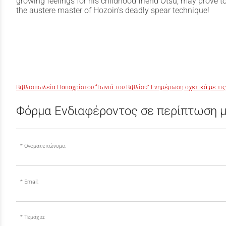
growing feelings for his childhood friend Otsu; may prove to
the austere master of Hozoin's deadly spear technique!
Βιβλιοπωλεία Παπαχρίστου “Γωνιά του Βιβλίου” Ενημέρωση σχετικά με τις
Φόρμα Ενδιαφέροντος σε περίπτωση μ
Ονοματεπώνυμο:
Email:
Τεμάχια: