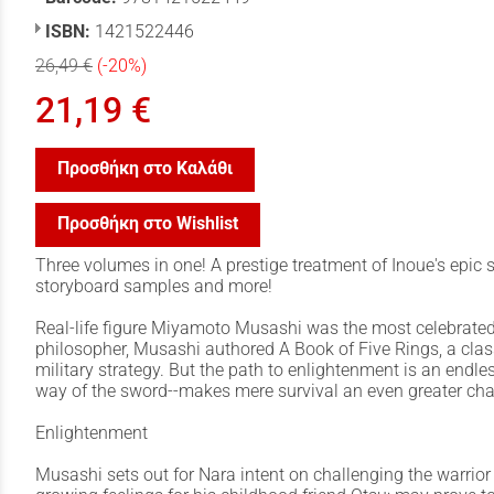
ISBN:
1421522446
26,49 €
(-20%)
21,19 €
Προσθήκη στο Καλάθι
Προσθήκη στο Wishlist
Three volumes in one! A prestige treatment of Inoue's epic 
storyboard samples and more!
Real-life figure Miyamoto Musashi was the most celebrated 
philosopher, Musashi authored A Book of Five Rings, a clas
military strategy. But the path to enlightenment is an endle
way of the sword--makes mere survival an even greater cha
Enlightenment
Musashi sets out for Nara intent on challenging the warri