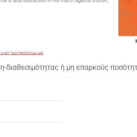
 be a fatal distraction in his match against Inshun,
 τιμές των προϊόντων μας
η-διαθεσιμότητας ή μη επαρκούς ποσότη