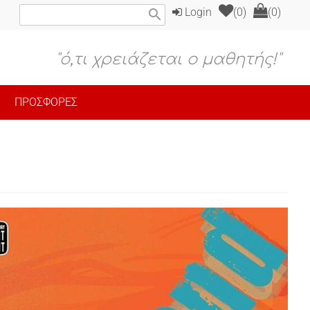
Login
(0)
(0)
search
"ό,τι χρειάζεται ο μαθητής!"
ΠΡΟΣΦΟΡΕΣ