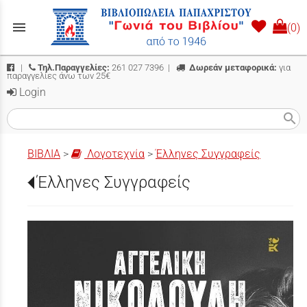
menu
(0)
|
Τηλ.Παραγγελίες:
261 027 7396
|
Δωρεάν μεταφορικά:
για
παραγγελίες άνω των 25€
Login
search
ΒΙΒΛΙΑ
>
Λογοτεχνία
>
Έλληνες Συγγραφείς
Έλληνες Συγγραφείς