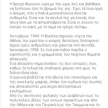
Η βροχή θεριεύει ώρα με την ώρα, λες και βάλθηκε
να ξεπλύνει όλη τη βρομιά της γης. Έχει τέτοια οργή
ο άνεμος, που η παλιά μονοκατοικία σείεται
συθέμελα. Είναι και τα σκυλιά της γειτονιάς που
αλυχτάνε με τα αστραπόβροντα. Είναι κι εκείνο το
όνειρο το κακό, με το αίμα να τρέχει ποτάμι…
Οκτώβριος 1994. Η θύελλα σαρώνει νύχτα την
Αθήνα, την ώρα που ο νεαρός θεολόγος δολοφονεί
άγρια τρεις ανθρώπους και χάνεται στο σκοτάδι.
Ιανουάριος 1998. Σε ένα ραντεβού-παγίδα, ο
εφοπλιστής και η γραμματέας του πέφτουν θύματα
απαγωγής.
Ένα αδιόρατο νήμα συνδέει τις δυο ιστορίες, που,
καθώς ξετυλίγεται σταδιακά, φέρνει στο φως τη
δόλια πλεκτάνη.
Η έρευνα βυθίζεται στα άδυτα του υποκόσμου και
της σικελικής μαφίας, σπάει τον κώδικα της σιωπής
και αποκαλύπτει μια σειρά αποτρόπαιων
εγκλημάτων.
Από τις σκοτεινές φυλακές των Διαβατών έως τις
πολυτελείς βίλες των νοτίων προαστίων, και από
την Αθήνα και τον Πειραιά έως την Ταορμίνα και το