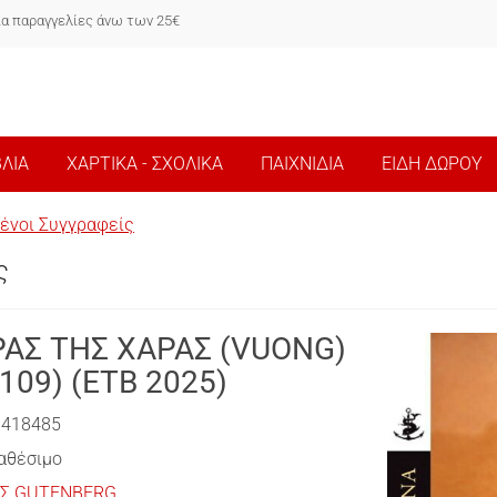
ια παραγγελίες άνω των 25€
ΒΛΙΑ
ΧΑΡΤΙΚΑ - ΣΧΟΛΙΚΑ
ΠΑΙΧΝΙΔΙΑ
ΕΙΔΗ ΔΩΡΟΥ
ένοι Συγγραφείς
ς
ΑΣ ΤΗΣ ΧΑΡΑΣ (VUONG)
109) (ΕΤΒ 2025)
0418485
αθέσιμο
ΙΣ GUTENBERG