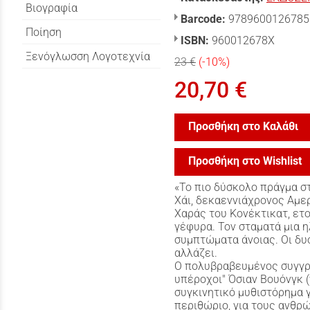
Βιογραφία
Barcode:
9789600126785
Ποίηση
ISBN:
960012678X
Ξενόγλωσση Λογοτεχνία
23 €
(-10%)
20,70 €
Προσθήκη στο Καλάθι
Προσθήκη στο Wishlist
«Το πιο δύσκολο πράγμα στ
Χάι, δεκαεννιάχρονος Αμε
Χαράς του Κονέκτικατ, ετ
γέφυρα. Τον σταματά μια η
συμπτώματα άνοιας. Οι δυο
αλλάζει.
Ο πολυβραβευμένος συγγρ
υπέροχοι" Όσιαν Βουόνγκ (γ
συγκινητικό μυθιστόρημα γ
περιθώριο, για τους ανθρ