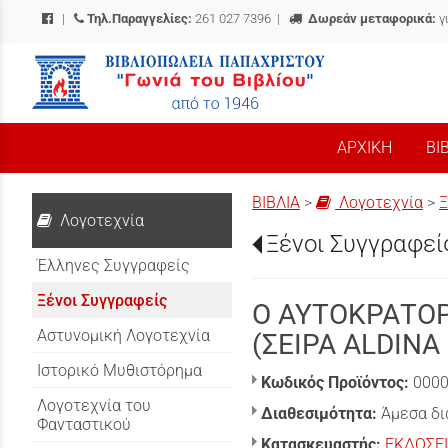
|
Τηλ.Παραγγελίες:
261 027 7396
|
Δωρεάν μεταφορικά:
γ
/
ΑΡΧΙΚΗ
ΒΙ
ΒΙΒΛΙΑ
>
Λογοτεχνία
>
Ξ
Λογοτεχνία
Ξένοι Συγγραφεί
Έλληνες Συγγραφείς
Ξένοι Συγγραφείς
Ο ΑΥΤΟΚΡΑΤΟΡ
Αστυνομική Λογοτεχνία
(ΣΕΙΡΑ ALDINA 
Ιστορικό Μυθιστόρημα
Κωδικός Προϊόντος:
000
Λογοτεχνία του
Διαθεσιμότητα:
Άμεσα δι
Φανταστικού
Κατασκευαστής:
ΕΚΔΟΣΕ