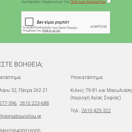
προσφορές σύμφωνα με την
Πολιτική Απορρήτου
ΕΣΤΕ ΒΟΗΘΕΙΑ;
ατάστημα:
Υποκατάστημα:
λάου 32, Πάτρα 262 21
Κιλκίς 79-81 και Μανωλιάση
(περιοχή Αγίας Σοφίας)
277-396
,
2610 223-688
Τηλ.:
2610 425-322
o@goniatouvivliou.gr
ΕΜΗ:036400016000