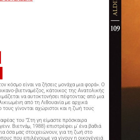
ον κόσμο είναι να ζήσεις μονάχα μια φορά». Ο
ρικανο-βιετναμέζος, κάτοικος της Ανατολικής
οιμάζεται να αυτοκτονήσει πέφτοντας από μια
λικιωμένη από τη Λιθουανία με αρχικά
 τους γίνονται αχώριστοι και η ζωή τους
αφέας του "Στη γη είμαστε πρόσκαιρα
ενν. Βιετνάμ, 1988) επιστρέφει μ' ένα βαθιά
ια όσα μας στοιχειώνουν, για τη ζωή στο
ώπους που επιλέγουμε να γίνουν η οικογένειά