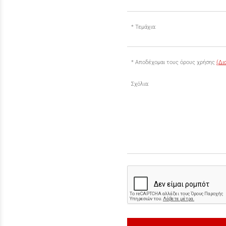
Τεμάχια:
Αποδέχομαι τους όρους χρήσης
(Δι
Σχόλια: