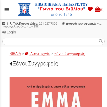
menu
(0)
|
Τηλ.Παραγγελίες:
261 027 7396
|
Δωρεάν μεταφορικά:
για
παραγγελίες άνω των 25€
Login
search
ΒΙΒΛΙΑ
>
Λογοτεχνία
>
Ξένοι Συγγραφείς
Ξένοι Συγγραφείς