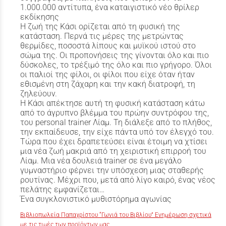
1.000.000 αντίτυπα, ένα καταιγιστικό νέο θρίλερ
εκδίκησης
Η ζωή της Κάσι ορίζεται από τη φυσική της
κατάσταση. Περνά τις μέρες της μετρώντας
θερμίδες, ποσοστά λίπους και μυϊκού ιστού στο
σώμα της. Οι προπονήσεις της γίνονται όλο και πιο
δύσκολες, το τρέξιμό της όλο και πιο γρήγορο. Όλοι
οι παλιοί της φίλοι, οι φίλοι που είχε όταν ήταν
εθισμένη στη ζάχαρη και την κακή διατροφή, τη
ζηλεύουν.
Η Κάσι απέκτησε αυτή τη φυσική κατάσταση κάτω
από το άγρυπνο βλέμμα του πρώην συντρόφου της,
του personal trainer Λίαμ. Τη διάλεξε από το πλήθος,
την εκπαίδευσε, την είχε πάντα υπό τον έλεγχό του.
Τώρα που έχει δραπετεύσει είναι έτοιμη να χτίσει
μια νέα ζωή μακριά από τη χειριστική επιρροή του
Λίαμ. Μια νέα δουλειά trainer σε ένα μεγάλο
γυμναστήριο φέρνει την υπόσχεση μιας σταθερής
ρουτίνας. Μέχρι που, μετά από λίγο καιρό, ένας νέος
πελάτης εμφανίζεται…
Ένα συγκλονιστικό μυθιστόρημα αγωνίας
Βιβλιοπωλεία Παπαχρίστου “Γωνιά του Βιβλίου” Ενημέρωση σχετικά
με τις τιμές των προϊόντων μας