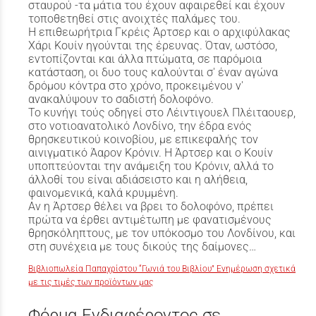
σταυρού -τα μάτια του έχουν αφαιρεθεί και έχουν
τοποθετηθεί στις ανοιχτές παλάμες του.
Η επιθεωρήτρια Γκρέις Άρτσερ και ο αρχιφύλακας
Χάρι Κουίν ηγούνται της έρευνας. Όταν, ωστόσο,
εντοπίζονται και άλλα πτώματα, σε παρόμοια
κατάσταση, οι δυο τους καλούνται σ' έναν αγώνα
δρόμου κόντρα στο χρόνο, προκειμένου ν'
ανακαλύψουν το σαδιστή δολοφόνο.
Το κυνήγι τούς οδηγεί στο Λέιντιγουελ Πλέιταουερ,
στο νοτιοανατολικό Λονδίνο, την έδρα ενός
θρησκευτικού κοινοβίου, με επικεφαλής τον
αινιγματικό Άαρον Κρόνιν. Η Άρτσερ και ο Κουίν
υποπτεύονται την ανάμειξη του Κρόνιν, αλλά το
άλλοθί του είναι αδιάσειστο και η αλήθεια,
φαινομενικά, καλά κρυμμένη.
Αν η Άρτσερ θέλει να βρει το δολοφόνο, πρέπει
πρώτα να έρθει αντιμέτωπη με φανατισμένους
θρησκόληπτους, με τον υπόκοσμο του Λονδίνου, και
στη συνέχεια με τους δικούς της δαίμονες…
Βιβλιοπωλεία Παπαχρίστου “Γωνιά του Βιβλίου” Ενημέρωση σχετικά
με τις τιμές των προϊόντων μας
Φόρμα Ενδιαφέροντος σε