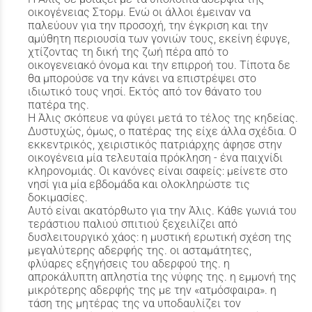
οικογένειας Στορμ. Ενώ οι άλλοι έμειναν να
παλεύουν για την προσοχή, την έγκριση και την
αμύθητη περιουσία των γονιών τους, εκείνη έφυγε,
χτίζοντας τη δική της ζωή πέρα από το
οικογενειακό όνομα και την επιρροή του. Τίποτα δε
θα μπορούσε να την κάνει να επιστρέψει στο
ιδιωτικό τους νησί. Εκτός από τον θάνατο του
πατέρα της.
Η Άλις σκόπευε να φύγει μετά το τέλος της κηδείας.
Δυστυχώς, όμως, ο πατέρας της είχε άλλα σχέδια. Ο
εκκεντρικός, χειριστικός πατριάρχης άφησε στην
οικογένεια μία τελευταία πρόκληση - ένα παιχνίδι
κληρονομιάς. Οι κανόνες είναι σαφείς: μείνετε στο
νησί για μία εβδομάδα και ολοκληρώστε τις
δοκιμασίες.
Αυτό είναι ακατόρθωτο για την Άλις. Κάθε γωνιά του
τεράστιου παλιού σπιτιού ξεχειλίζει από
δυσλειτουργικό χάος: η μυστική ερωτική σχέση της
μεγαλύτερης αδερφής της. οι ασταμάτητες,
φλύαρες εξηγήσεις του αδερφού της. η
απροκάλυπτη απληστία της νύφης της. η εμμονή της
μικρότερης αδερφής της με την «ατμόσφαιρα». η
τάση της μητέρας της να υποδαυλίζει τον