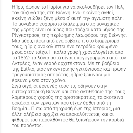
Η Ίρις άφησε το Παρίσι για να ακολουθήσει τον Πολ,
τον σύζυγό της, στη Βιέννη. Ενώ εκείνος ανθεί,
εκείνη νιώθει ξένη μέσα σ' αυτή την άγνωστη πόλη.
Το μοναδικό ευχάριστο διάλειμμα στις μοναχικές
της μέρες είναι οι ώρες που τρέχει κατά μήκος της
Ρίνγκστρασε, της περίφημης λεωφόρου της Βιέννης.
Μια μέρα, πίσω από ένα σοβατεπί στο διαμέρισμά
τους, η Ίρις ανακαλύπτει ένα τετράδιο κρυμμένο
μέσα στον τοίχο. Η παλιά γραφή χρονολογείται από
το 1862· τα λόγια αυτά είναι υπογεγραμμένα από τον
Αντρέας, έναν νεαρό αρχιτέκτονα. Με τη βοήθεια
της Εμίλια, μιας εκκεντρικής γειτόνισσας και πρώην
τραγουδίστριας οπερέτας, η Ίρις ξεκινάει μια
έρευνα μέσα στον χρόνο.
Σιγά σιγά, οι έρευνές τους τις οδηγούν στην
αυτοκρατορική Βιέννη και στις αντιθέσεις της: τους
λαμπερούς χορούς της αριστοκρατίας, τα σκοτεινά
σοκάκια των εργατών που είχαν έρθει από τη
Βοημία… Πίσω από τη χρυσή όψη της Ιστορίας, μια
άλλη αλήθεια αρχίζει να αποκαλύπτεται, και οι
ψίθυροι του παρελθόντος θα ξυπνήσουν την καρδιά
του παρόντος.