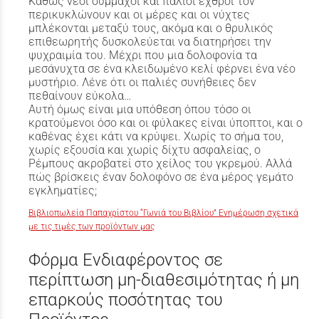
Καθώς νέοι σύμμαχοι και παλιοί εχθροί τον
περικυκλώνουν και οι μέρες και οι νύχτες
μπλέκονται μεταξύ τους, ακόμα και ο θρυλικός
επιθεωρητής δυσκολεύεται να διατηρήσει την
ψυχραιμία του. Μέχρι που μια δολοφονία τα
μεσάνυχτα σε ένα κλειδωμένο κελί φέρνει ένα νέο
μυστήριο. Λένε ότι οι παλιές συνήθειες δεν
πεθαίνουν εύκολα…
Αυτή όμως είναι μια υπόθεση όπου τόσο οι
κρατούμενοι όσο και οι φύλακες είναι ύποπτοι, και ο
καθένας έχει κάτι να κρύψει. Χωρίς το σήμα του,
χωρίς εξουσία και χωρίς δίχτυ ασφαλείας, ο
Ρέμπους ακροβατεί στο χείλος του γκρεμού. Αλλά
πώς βρίσκεις έναν δολοφόνο σε ένα μέρος γεμάτο
εγκληματίες;
Βιβλιοπωλεία Παπαχρίστου “Γωνιά του Βιβλίου” Ενημέρωση σχετικά
με τις τιμές των προϊόντων μας
Φόρμα Ενδιαφέροντος σε
περίπτωση μη-διαθεσιμότητας ή μη
επαρκούς ποσότητας του