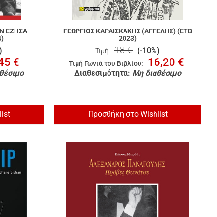
Ν ΕΖΗΣΑ
ΓΕΩΡΓΙΟΣ ΚΑΡΑΙΣΚΑΚΗΣ (ΑΓΓΕΛΗΣ) (ΕΤΒ
4)
2023)
18 €
)
(-10%)
Τιμή:
45 €
16,20 €
Τιμή Γωνιά του Βιβλίου
:
θέσιμο
Διαθεσιμότητα:
Μη διαθέσιμο
ist
Προσθήκη στο Wishlist