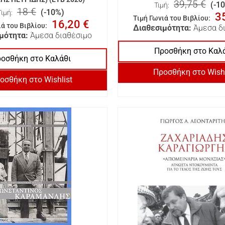
39,75 €
(-1
Τιμή:
18 €
(-10%)
Τιμή:
3
Τιμή Γωνιά του Βιβλίου
:
16,20 €
ιά του Βιβλίου
:
Διαθεσιμότητα:
Άμεσα δ
μότητα:
Άμεσα διαθέσιμο
Προσθήκη στο Καλ
οσθήκη στο Καλάθι
Προσθήκη στο Wishl
οσθήκη στο Wishlist