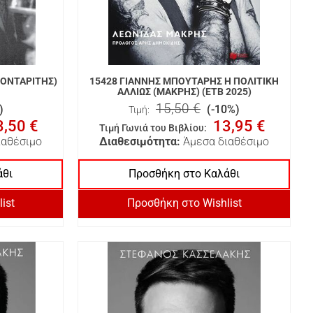
ΕΟΝΤΑΡΙΤΗΣ)
15428 ΓΙΑΝΝΗΣ ΜΠΟΥΤΑΡΗΣ Η ΠΟΛΙΤΙΚΗ
ΑΛΛΙΩΣ (ΜΑΚΡΗΣ) (ΕΤΒ 2025)
15,50 €
)
(-10%)
Τιμή:
3,50 €
13,95 €
Τιμή Γωνιά του Βιβλίου
:
ιαθέσιμο
Διαθεσιμότητα:
Άμεσα διαθέσιμο
άθι
Προσθήκη στο Καλάθι
ist
Προσθήκη στο Wishlist