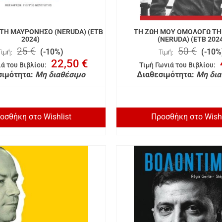
 ΤΗ ΜΑΥΡΟΝΗΣΟ (NERUDA) (ΕΤΒ
ΤΗ ΖΩΗ ΜΟΥ ΟΜΟΛΟΓΩ ΤΗ
2024)
(NERUDA) (ΕΤΒ 202
25 €
50 €
(-10%)
(-10%
Τιμή:
Τιμή:
22,50 €
ιά του Βιβλίου
:
Τιμή Γωνιά του Βιβλίου
:
σιμότητα:
Μη διαθέσιμο
Διαθεσιμότητα:
Μη δια
οσθήκη στο Wishlist
Προσθήκη στο Wishl