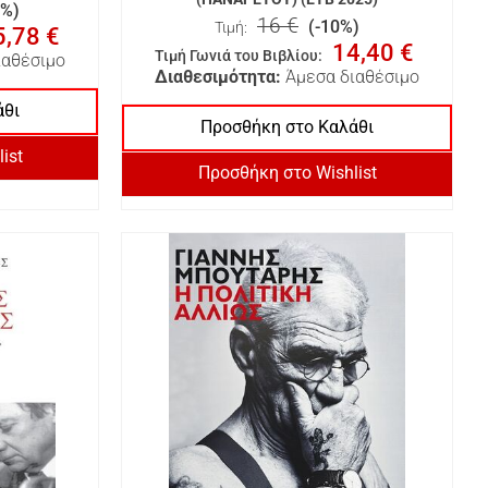
0%)
16 €
(-10%)
Τιμή:
5,78 €
14,40 €
Τιμή Γωνιά του Βιβλίου
:
ιαθέσιμο
Διαθεσιμότητα:
Άμεσα διαθέσιμο
άθι
Προσθήκη στο Καλάθι
ist
Προσθήκη στο Wishlist