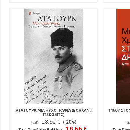
ΑΤΑΤΟΥΡΚ ΜΙΑ ΨΥΧΟΓΡΑΦΙΑ (ΒΟΛΚΑΝ /
14667 ΣΤΟ
ΙΤΣΚΟΒΙΤΣ)
23,32 €
(-20%)
Τιμή:
Τιμ
18,66 €
Τιμή Γωνιά του Βιβλίου
:
Τιμή Γων