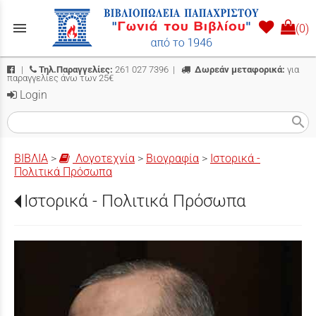
menu
(0)
|
Τηλ.Παραγγελίες:
261 027 7396
|
Δωρεάν μεταφορικά:
για
παραγγελίες άνω των 25€
Login
search
ΒΙΒΛΙΑ
>
Λογοτεχνία
>
Βιογραφία
>
Ιστορικά -
Πολιτικά Πρόσωπα
Ιστορικά - Πολιτικά Πρόσωπα