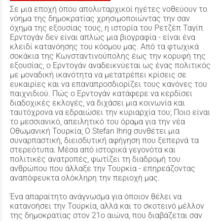
Σε μια εποχή όπου απολυταρχικοί ηγέτες νοθεύουν το
νόημα της δημοκρατίας χρησιμοποιώντας την σαν
όχημα της εξουσίας τους, η ιστορία του Ρετζέπ Ταγίπ
Ερντογάν δεν είναι απλώς μια βιογραφία - είναι ένα
κλειδί κατανόησης του κόσμου μας. Από τα φτωχικά
σοκάκια της Κωνσταντινούπολης έως την κορυφή της
εξουσίας, ο Ερντογάν αναδεικνύεται ως ένας πολιτικός
με μοναδική ικανότητα να μετατρέπει κρίσεις σε
ευκαιρίες και να επαναπροσδιορίζει τους κανόνες του
παιχνιδιού. Πώς ο Ερντογάν κατάφερε να κερδίσει
διαδοχικές εκλογές, να διχάσει μια κοινωνία και
ταυτόχρονα να εδραιώσει την κυριαρχία του; Ποιο είναι
το μεσσιανικό, απειλητικό του όραμα για την νέα
Οθωμανική Τουρκία; Ο Stefan Ihrig συνθέτει μια
συναρπαστική, διεισδυτική αφήγηση που ξεπερνά τα
στερεότυπα. Μέσα από ιστορικά γεγονότα και
πολιτικές ανατροπές, φωτίζει τη διαδρομή του
ανθρώπου που άλλαξε την Τουρκία - επηρεάζοντας
αναπόφευκτα ολόκληρη την περιοχή μας.
Ένα απαραίτητο ανάγνωσμα για όποιον θέλει να
κατανοήσει την Τουρκία, αλλά και το σκοτεινό μέλλον
της δημοκρατίας στον 21ο αιώνα, που διαβάζεται σαν