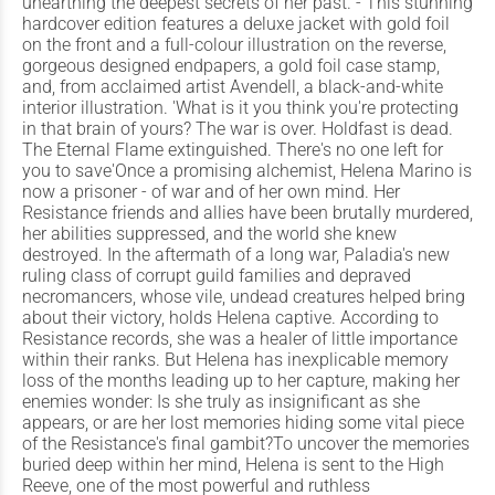
unearthing the deepest secrets of her past. - This stunning
hardcover edition features a deluxe jacket with gold foil
on the front and a full-colour illustration on the reverse,
gorgeous designed endpapers, a gold foil case stamp,
and, from acclaimed artist Avendell, a black-and-white
interior illustration. 'What is it you think you're protecting
in that brain of yours? The war is over. Holdfast is dead.
The Eternal Flame extinguished. There's no one left for
you to save'Once a promising alchemist, Helena Marino is
now a prisoner - of war and of her own mind. Her
Resistance friends and allies have been brutally murdered,
her abilities suppressed, and the world she knew
destroyed. In the aftermath of a long war, Paladia's new
ruling class of corrupt guild families and depraved
necromancers, whose vile, undead creatures helped bring
about their victory, holds Helena captive. According to
Resistance records, she was a healer of little importance
within their ranks. But Helena has inexplicable memory
loss of the months leading up to her capture, making her
enemies wonder: Is she truly as insignificant as she
appears, or are her lost memories hiding some vital piece
of the Resistance's final gambit?To uncover the memories
buried deep within her mind, Helena is sent to the High
Reeve, one of the most powerful and ruthless