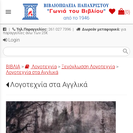
menu
(0)
|
Τηλ.Παραγγελίες:
261 027 7396
|
Δωρεάν μεταφορικά:
για
παραγγελίες άνω των 25€
Login
search
ΒΙΒΛΙΑ
>
Λογοτεχνία
>
Ξενόγλωσση Λογοτεχνία
>
Λογοτεχνία στα Αγγλικά
Λογοτεχνία στα Αγγλικά