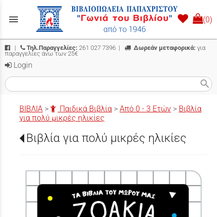
menu
(0)
|
Τηλ.Παραγγελίες:
261 027 7396
|
Δωρεάν μεταφορικά:
για
παραγγελίες άνω των 25€
Login
search
ΒΙΒΛΙΑ
>
Παιδικά Βιβλία
>
Από 0 - 3 Ετών
>
Βιβλία
για πολύ μικρές ηλικίες
Βιβλία για πολύ μικρές ηλικίες