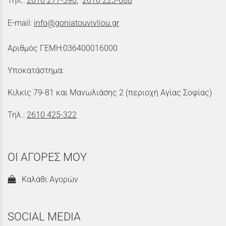
Τηλ.:
2610 277-396
,
2610 223-688
E-mail:
info@goniatouvivliou.gr
Αριθμός ΓΕΜΗ:036400016000
Υποκατάστημα:
Κιλκίς 79-81 και Μανωλιάσης 2 (περιοχή Αγίας Σοφίας)
Τηλ.:
2610 425-322
ΟΙ ΑΓΟΡΕΣ ΜΟΥ
Καλάθι Αγορών
SOCIAL MEDIA