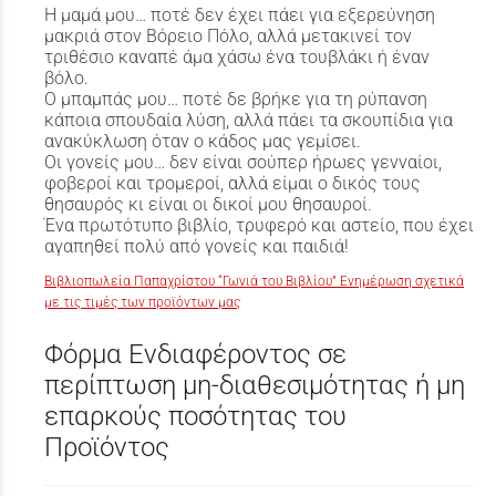
Η μαμά μου… ποτέ δεν έχει πάει για εξερεύνηση
μακριά στον Βόρειο Πόλο, αλλά μετακινεί τον
τριθέσιο καναπέ άμα χάσω ένα τουβλάκι ή έναν
βόλο.
Ο μπαμπάς μου… ποτέ δε βρήκε για τη ρύπανση
κάποια σπουδαία λύση, αλλά πάει τα σκουπίδια για
ανακύκλωση όταν ο κάδος μας γεμίσει.
Οι γονείς μου… δεν είναι σούπερ ήρωες γενναίοι,
φοβεροί και τρομεροί, αλλά είμαι ο δικός τους
θησαυρός κι είναι οι δικοί μου θησαυροί.
Ένα πρωτότυπο βιβλίο, τρυφερό και αστείο, που έχει
αγαπηθεί πολύ από γονείς και παιδιά!
Βιβλιοπωλεία Παπαχρίστου “Γωνιά του Βιβλίου” Ενημέρωση σχετικά
με τις τιμές των προϊόντων μας
Φόρμα Ενδιαφέροντος σε
περίπτωση μη-διαθεσιμότητας ή μη
επαρκούς ποσότητας του
Προϊόντος