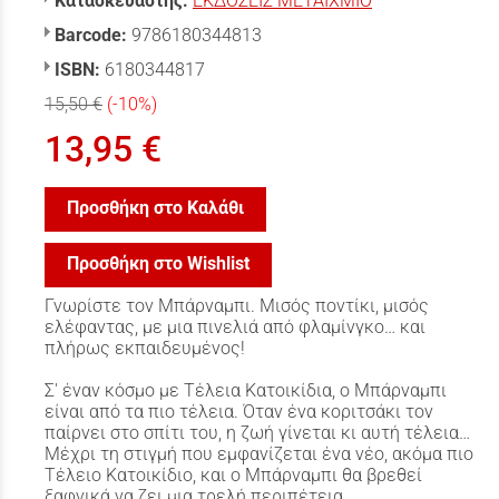
Κατασκευαστής:
ΕΚΔΟΣΕΙΣ ΜΕΤΑΙΧΜΙΟ
Barcode:
9786180344813
ISBN:
6180344817
15,50 €
(-10%)
13,95 €
Προσθήκη στο Καλάθι
Προσθήκη στο Wishlist
Γνωρίστε τον Μπάρναμπι. Μισός ποντίκι, μισός
ελέφαντας, με μια πινελιά από φλαμίνγκο… και
πλήρως εκπαιδευμένος!
Σ' έναν κόσμο με Τέλεια Κατοικίδια, ο Μπάρναμπι
είναι από τα πιο τέλεια. Όταν ένα κοριτσάκι τον
παίρνει στο σπίτι του, η ζωή γίνεται κι αυτή τέλεια…
Μέχρι τη στιγμή που εμφανίζεται ένα νέο, ακόμα πιο
Τέλειο Κατοικίδιο, και ο Μπάρναμπι θα βρεθεί
ξαφνικά να ζει μια τρελή περιπέτεια