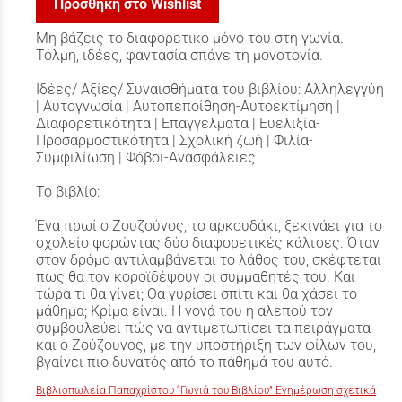
Προσθήκη στο Wishlist
Μη βάζεις το διαφορετικό μόνο του στη γωνία.
Τόλμη, ιδέες, φαντασία σπάνε τη μονοτονία.
Ιδέες/ Αξίες/ Συναισθήματα του βιβλίου: Αλληλεγγύη
| Αυτογνωσία | Αυτοπεποίθηση-Αυτοεκτίμηση |
Διαφορετικότητα | Επαγγέλματα | Ευελιξία-
Προσαρμοστικότητα | Σχολική ζωή | Φιλία-
Συμφιλίωση | Φόβοι-Ανασφάλειες
Το βιβλίο:
Ένα πρωί ο Ζουζούνος, το αρκουδάκι, ξεκινάει για το
σχολείο φορώντας δύο διαφορετικές κάλτσες. Όταν
στον δρόμο αντιλαμβάνεται το λάθος του, σκέφτεται
πως θα τον κοροϊδέψουν οι συμμαθητές του. Και
τώρα τι θα γίνει; Θα γυρίσει σπίτι και θα χάσει το
μάθημα; Κρίμα είναι. Η νονά του η αλεπού τον
συμβουλεύει πώς να αντιμετωπίσει τα πειράγματα
και ο Ζούζουνος, με την υποστήριξη των φίλων του,
βγαίνει πιο δυνατός από το πάθημά του αυτό.
Βιβλιοπωλεία Παπαχρίστου “Γωνιά του Βιβλίου” Ενημέρωση σχετικά