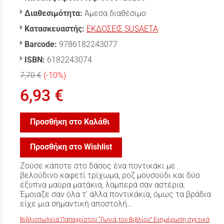
Διαθεσιμότητα:
Άμεσα διαθέσιμο
Κατασκευαστής:
ΕΚΔΟΣΕΙΣ SUSAETA
Barcode:
9786182243077
ISBN:
6182243074
7,70 €
(-10%)
6,93 €
Προσθήκη στο Καλάθι
Προσθήκη στο Wishlist
Ζούσε κάποτε στο δάσος ένα ποντικάκι με
βελούδινο καφετί τρίχωμα, ροζ μουσούδι και δύο
έξυπνα μαύρα ματάκια, λαμπερά σαν αστέρια.
Έμοιαζε σαν όλα τ' άλλα ποντικάκια, όμως τα βράδια
είχε μια σημαντική αποστολή…
Βιβλιοπωλεία Παπαχρίστου “Γωνιά του Βιβλίου” Ενημέρωση σχετικά