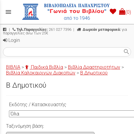
menu
(0)
|
Τηλ.Παραγγελίες:
261 027 7396
|
Δωρεάν μεταφορικά:
για
παραγγελίες άνω των 25€
Login
search
ΒΙΒΛΙΑ
>
Παιδικά Βιβλία
>
Βιβλία Δραστηριοτήτων
>
Βιβλία Καλοκαιρινών Διακοπών
>
Β Δημοτικού
Β Δημοτικού
Εκδότης / Κατασκευαστής
Ταξινόμηση βάση: