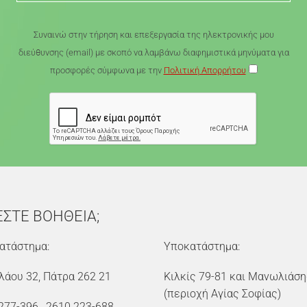
Συναινώ στην τήρηση και επεξεργασία της ηλεκτρονικής μου
διεύθυνσης (email) με σκοπό να λαμβάνω διαφημιστικά μηνύματα για
προσφορές σύμφωνα με την
Πολιτική Απορρήτου
ΕΣΤΕ ΒΟΗΘΕΙΑ;
ατάστημα:
Υποκατάστημα:
λάου 32, Πάτρα 262 21
Κιλκίς 79-81 και Μανωλιάση
(περιοχή Αγίας Σοφίας)
277-396
,
2610 223-688