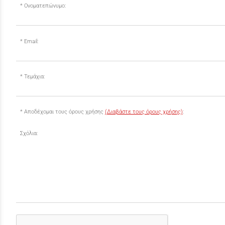
Ονοματεπώνυμο:
Email:
Τεμάχια:
Αποδέχομαι τους όρους χρήσης
(Διαβάστε τους όρους χρήσης)
:
Σχόλια: