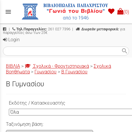
menu
(0)
|
Τηλ.Παραγγελίες:
261 027 7396
|
Δωρεάν μεταφορικά:
για
παραγγελίες άνω των 25€
Login
search
ΒΙΒΛΙΑ
>
Σχολικά - Φροντιστηριακά
>
Σχολικά
Βοηθήματα
>
Γυμνασίου
>
Β Γυμνασίου
Β Γυμνασίου
Εκδότης / Κατασκευαστής
Ταξινόμηση βάση: